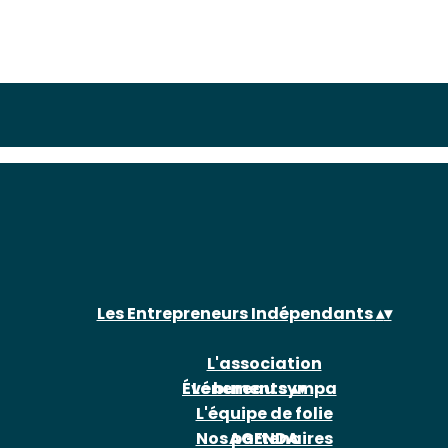
Les Entrepreneurs Indépendants
▴
▾
L'association
Événements
Le bureau sympa
▴
▾
L'équipe de folie
Nos partenaires
AGENDA