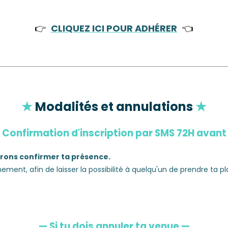
👉
CLIQUEZ ICI POUR ADHÉRER
👈
★
Modalités et annulations
★
—
Confirmation d'inscription par SMS 72H avan
ferons confirmer ta présence.
ement, afin de laisser la possibilité à quelqu'un de prendre ta pl
—
Si tu dois annuler ta venue
—