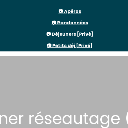
📷 Apéros
📷 Randonnées
📷 Déjeuners [Privé]
📷 Petits déj [Privé]
euner réseautage