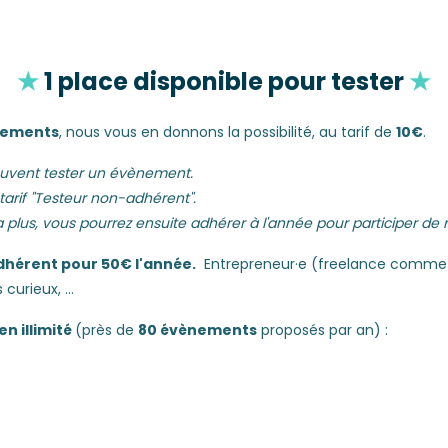
★
1 place disponible pour tester
★
ènements
, nous vous en donnons la possibilité, au tarif de
10€
.
euvent tester un évènement.
arif "Testeur non-adhérent".
 plus, vous pourrez ensuite adhérer à l'année pour participer de m
dhérent pour 50€ l'année.
Entrepreneur·e (freelance comme pa
curieux, ...
en illimité
(près de
80 évènements
proposés par an) :