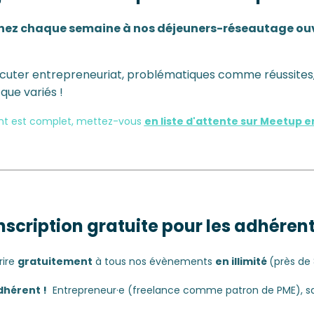
enez chaque semaine à nos déjeuners-réseautage ouve
iscuter entrepreneuriat, problématiques comme réussites,
 que variés !
nt est complet, mettez-vous
en
liste d'attente
sur Meetup en 
nscription gratuite pour les adhéren
rire
gratuitement
à tous nos évènements
en illimité
(près de
dhérent !
Entrepreneur·e (freelance comme patron de PME), salar