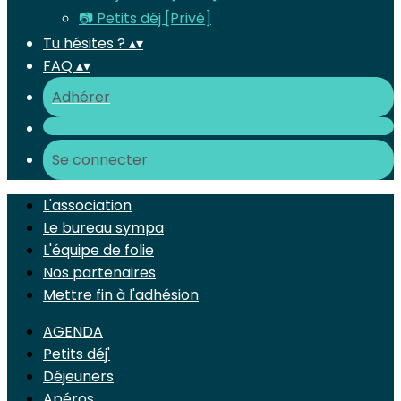
📷 Petits déj [Privé]
Tu hésites ?
▴
▾
FAQ
▴
▾
Adhérer
Se connecter
L'association
Le bureau sympa
L'équipe de folie
Nos partenaires
Mettre fin à l'adhésion
AGENDA
Petits déj'
Déjeuners
Apéros