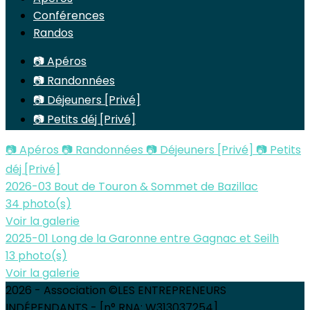
Conférences
Randos
📷 Apéros
📷 Randonnées
📷 Déjeuners [Privé]
📷 Petits déj [Privé]
📷 Apéros
📷 Randonnées
📷 Déjeuners [Privé]
📷 Petits
déj [Privé]
2026-03 Bout de Touron & Sommet de Bazillac
34 photo(s)
Voir la galerie
2025-01 Long de la Garonne entre Gagnac et Seilh
13 photo(s)
Voir la galerie
2026 - Association ©LES ENTREPRENEURS
INDÉPENDANTS - [n° RNA: W313037254]