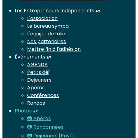
Les Entrepreneurs Indépendants
▴
▾
L'association
Le bureau sympa
L'équipe de folie
Nos partenaires
Mettre fin à l'adhésion
Événements
▴
▾
AGENDA
Petits déj'
Déjeuners
Apéros
Conférences
Randos
Photos
▴
▾
📷 Apéros
📷 Randonnées
📷 Déjeuners [Privé]