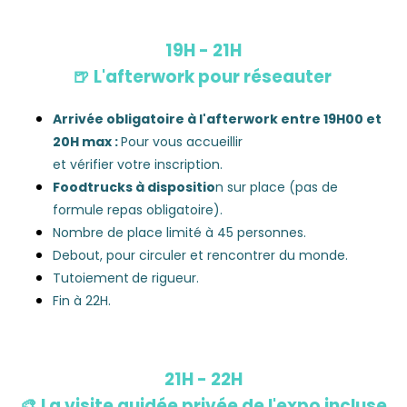
19H - 21H
🍺
L'afterwork pour réseauter
Arrivée obligatoire à l'afterwork entre
19H00 et
20H max
:
Pour vous accueillir
et vérifier votre inscription.
Foodtrucks à dispositio
n
sur place (pas de
formule repas obligatoire).
Nombre de place limité à 45 personnes.
Debout, pour circuler et rencontrer du monde.
Tutoiement
de rigueur.
Fin à 22H.
21H - 22H
🎨
La visite guidée privée de l'expo incluse