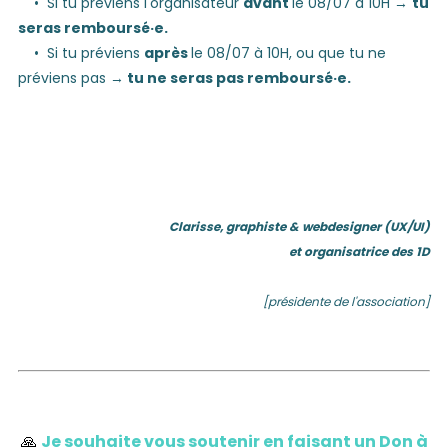
• Si tu préviens l'organisateur
avant
le 08/07 à 10H →
tu
seras remboursé·e.
• Si tu préviens
après
le 08/07 à 10H, ou que tu ne
préviens pas →
tu ne seras pas remboursé·e.
Clarisse,
graphiste & webdesigner (UX/UI)
et organisatrice des 1D
[présidente de l'association]
🙏
Je souhaite vous soutenir en faisant un Don à