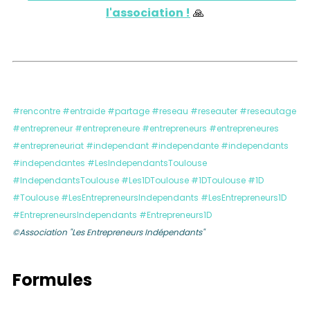
l'association !
🙏
#rencontre #entraide #partage #reseau #reseauter #reseautage
#entrepreneur #entrepreneure #entrepreneurs #entrepreneures
#entrepreneuriat #independant #independante #independants
#independantes #LesIndependantsToulouse
#IndependantsToulouse #Les1DToulouse #1DToulouse #1D
#Toulouse #LesEntrepreneursIndependants #LesEntrepreneurs1D
#EntrepreneursIndependants #Entrepreneurs1D
©Association "Les Entrepreneurs Indépendants"
Formules