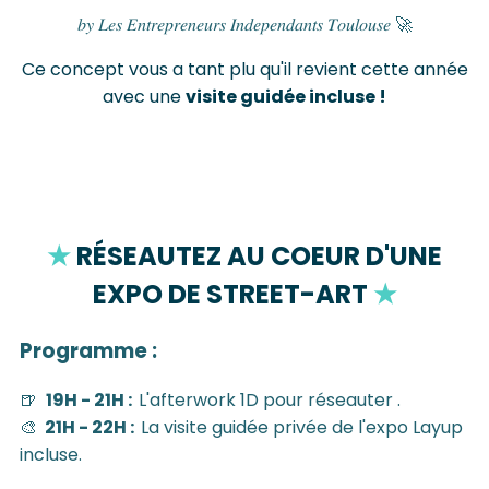
𝑏𝑦 𝐿𝑒𝑠 𝐸𝑛𝑡𝑟𝑒𝑝𝑟𝑒𝑛𝑒𝑢𝑟𝑠 𝐼𝑛𝑑𝑒𝑝𝑒𝑛𝑑𝑎𝑛𝑡𝑠 𝑇𝑜𝑢𝑙𝑜𝑢𝑠𝑒 🚀
Ce concept vous a tant plu qu'il revient cette année
avec une
visite guidée incluse !
★
RÉSEAUTEZ AU COEUR D'UNE
EXPO DE STREET-ART
★
Programme :
🍺
19H - 21H :
L'afterwork 1D pour réseauter .
🎨
21H - 22H :
La visite guidée privée de l'expo Layup
incluse.