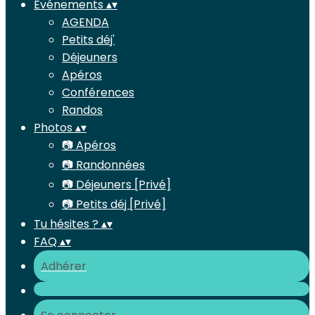
Événements
▴
▾
AGENDA
Petits déj'
Déjeuners
Apéros
Conférences
Randos
Photos
▴
▾
📷 Apéros
📷 Randonnées
📷 Déjeuners [Privé]
📷 Petits déj [Privé]
Tu hésites ?
▴
▾
FAQ
▴
▾
Adhérer