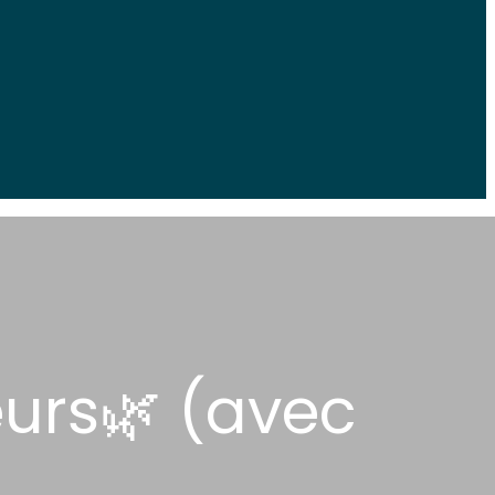
eurs🌿 (avec