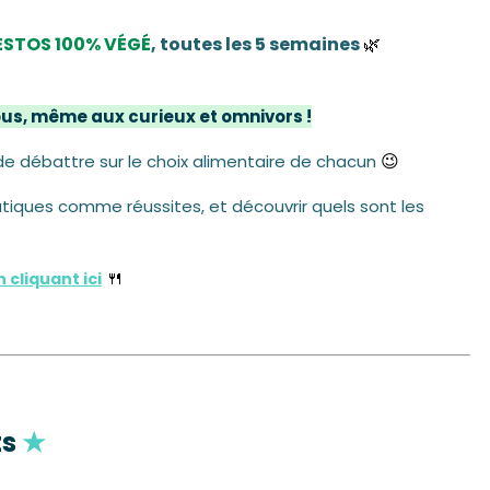
ESTOS 100% VÉGÉ
, toutes les 5 semaines
🌿
ous, même aux curieux et omnivors !
😉
 de débattre sur le choix alimentaire de chacun
atiques comme réussites, et découvrir quels sont les
🍴
cliquant ici
ts
★