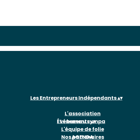
Les Entrepreneurs Indépendants
▴
▾
L'association
Événements
Le bureau sympa
▴
▾
L'équipe de folie
Nos partenaires
AGENDA