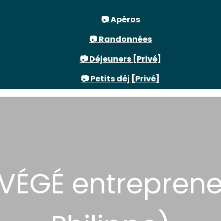
📷 Apéros
📷 Randonnées
📷 Déjeuners [Privé]
📷 Petits déj [Privé]
 VÉGÉ entrepren