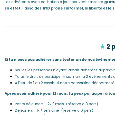
Les adhérents avec cotisation à jour, peuvent s'inscrire
grat
En effet, l'asso des #1D prône l'informel, la liberté et le 
★
2 
Si tu n'oses pas adhérer sans tester un de nos évènement
Seules les personnes n'ayant jamais adhérées auparav
Tu as le droit de participer maximum à 2 évènements 
À l'issu de 1 ou 2 essais, si notre networking décontracté 
Après avoir adhéré pour 12 mois, tu peux participer à t
Petits déjeuners : 2x / mois (réservé à 8 pers).
Déjeuners : 1x / semaine (réservé à 6 pers).