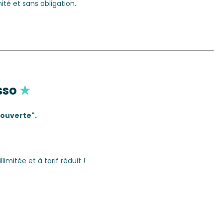
ité et sans obligation.
asso
★
couverte".
imitée et à tarif réduit !