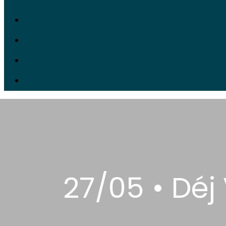
27/05 • Déj