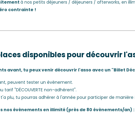
uitement
à nos petits déjeuners / déjeuners / afterworks, en illim
zéro contrainte !
places disponibles pour découvrir l'
s avant, tu peux venir découvrir l'asso avec un "Billet Dé
ant, peuvent tester un évènement.
au tarif "DÉCOUVERTE non-adhérent".
t'a plu, tu pourras adhérer à l'année pour participer de manière ill
ous nos évènements en illimité (près de 80 évènements/an) :