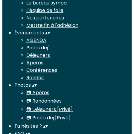
Le bureau sympa
L'équipe de folie
Nos partenaires
Mettre fin à l'adhésion
Événements
▴
▾
AGENDA
Petits déj'
Déjeuners
Apéros
Conférences
Randos
Photos
▴
▾
📷 Apéros
📷 Randonnées
📷 Déjeuners [Privé]
📷 Petits déj [Privé]
Tu hésites ?
▴
▾
FAQ
▴
▾