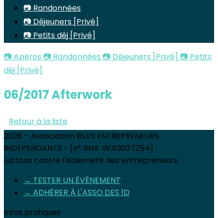
📷 Randonnées
📷 Déjeuners [Privé]
📷 Petits déj [Privé]
📷 Apéros
📷 Randonnées
📷 Déjeuners [Privé]
📷 Petits
déj [Privé]
06/2017 Afterwork
Retour à la liste
2026 - Association ©LES ENTREPRENEURS
INDÉPENDANTS - [n° RNA: W313037254]
Luttons contre l'isolement des entrepreneurs
→ TESTER UN ÉVÈNEMENT
→ ADHÉRER À L'ASSO DES 1D
Infos pratiques