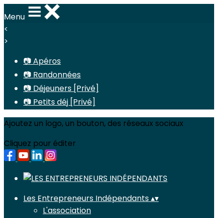
Menu
<
>
📷 Apéros
📷 Randonnées
📷 Déjeuners [Privé]
📷 Petits déj [Privé]
Ajoutez un logo, un bouton, des réseaux sociaux
Cliquez pour éditer
Les Entrepreneurs Indépendants
▴
▾
L'association